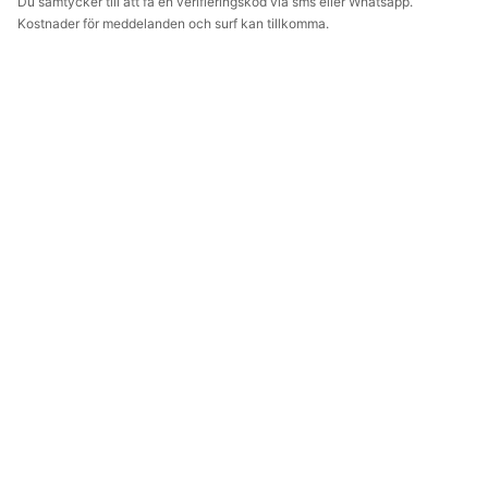
Du samtycker till att få en verifieringskod via sms eller Whatsapp.
Kostnader för meddelanden och surf kan tillkomma.