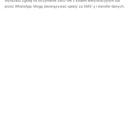
Wyrażasz zgodę na otrzymanie SMS-ów z kodem weryfikacyjnym lub
przez WhatsApp. Mogą obowiązywać opłaty za SMS-y i transfer danych.