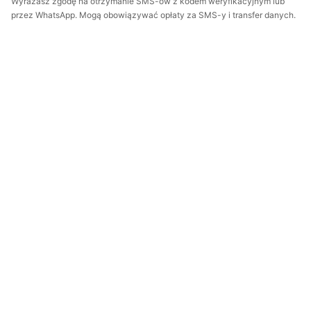
Wyrażasz zgodę na otrzymanie SMS-ów z kodem weryfikacyjnym lub
przez WhatsApp. Mogą obowiązywać opłaty za SMS-y i transfer danych.